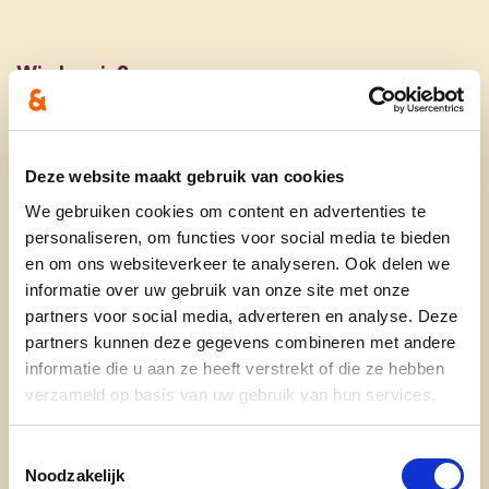
Wie ben je?
Ik ben Greet Verhelle en ik ben getrouwd met
Frans Muylle. Wij zijn allebei geboren en getogen
in Beveren. Samen met onze zoon Michiel runnen
Deze website maakt gebruik van cookies
wij met trots een zaak in hobbyvoeders. We
We gebruiken cookies om content en advertenties te
hebben ook een dochter Jolien die actief is in de
personaliseren, om functies voor social media te bieden
en om ons websiteverkeer te analyseren. Ook delen we
HR-sector. Beide kinderen wonen, net als wij, in
informatie over uw gebruik van onze site met onze
het mooie Roeselare.
partners voor social media, adverteren en analyse. Deze
Onze familie, onze vrienden en onze onderneming
partners kunnen deze gegevens combineren met andere
informatie die u aan ze heeft verstrekt of die ze hebben
staan centraal in ons leven. Ook het
verzameld op basis van uw gebruik van hun services.
verenigingsleven dragen wij een warm hart toe:
Ferm, Landelijke Gilde, de vele vogelclubs en
Toestemmingsselectie
vinkenmaatschappijen,…
Noodzakelijk