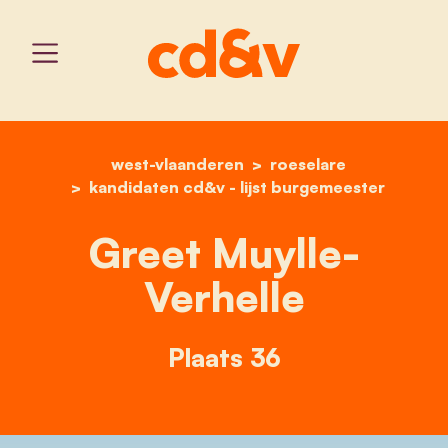
west-vlaanderen
home
greet muylle-verhelle
roeselare
kandidaten cd&v - lijst burgemeester
Greet Muylle-
Verhelle
Plaats 36