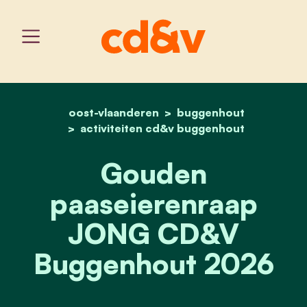
oost-vlaanderen
home
gouden paaseierenraap 
buggenhout
activiteiten cd&v buggenhout
Gouden
paaseierenraap
JONG CD&V
Buggenhout 2026