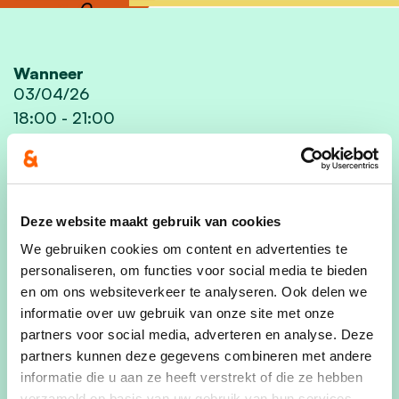
Wanneer
03/04/26
18:00
-
21:00
Deel dit evenement
Deze website maakt gebruik van cookies
We gebruiken cookies om content en advertenties te
personaliseren, om functies voor social media te bieden
Op
paasmaandag (6 april)
organiseert Jong CD&V
en om ons websiteverkeer te analyseren. Ook delen we
informatie over uw gebruik van onze site met onze
Buggenhout opnieuw een gouden
partners voor social media, adverteren en analyse. Deze
paaseierenraap!
partners kunnen deze gegevens combineren met andere
Locatie: Speelterreinen van De Pit,
informatie die u aan ze heeft verstrekt of die ze hebben
Buggenhout
verzameld op basis van uw gebruik van hun services.