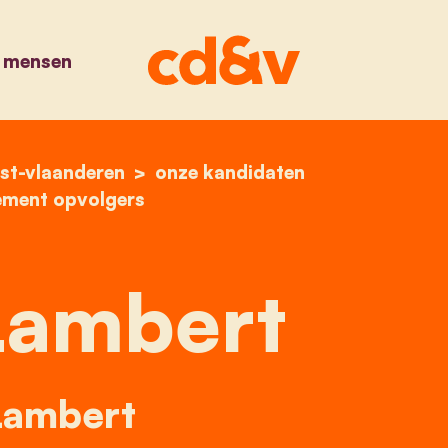
 mensen
st-vlaanderen
home
glenn lambert
onze kandidaten
ement opvolgers
Lambert
Lambert