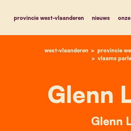
provincie west-vlaanderen
nieuws
onze
west-vlaanderen
provincie we
vlaams parl
Glenn 
Glenn 