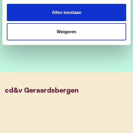
augustus
Alles toestaan
De inschrijvingen zijn afgesloten
Weigeren
cd&v Geraardsbergen