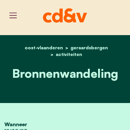
oost-vlaanderen
home
geraardsbergen
bronnenwandeling
activiteiten
Bronnenwandeling
Wanneer