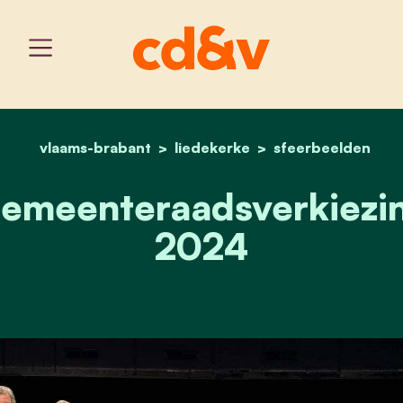
vlaams-brabant
liedekerke
home
gemeenteraadsverkiezin
sfeerbeelden
emeenteraadsverkiezi
2024