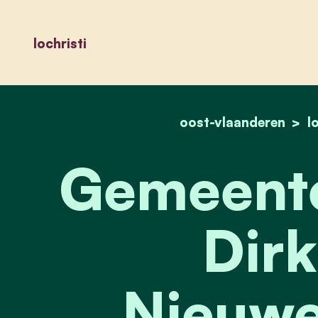
lochristi
oost-vlaanderen
l
Gemeente
Dirk
Nieuwe