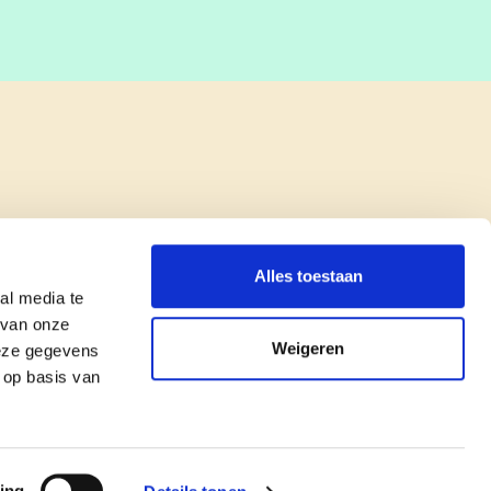
Alles toestaan
al media te
 van onze
Weigeren
deze gegevens
 op basis van
copyright © cd&v
Privacyverklaring
|
Cookie verklaring
ing