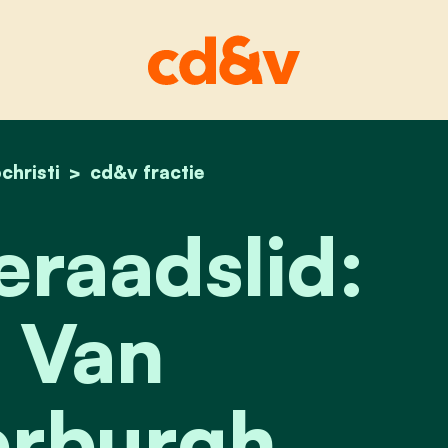
ochristi
home
gemeenteraadslid: dirk van nieuwerburgh
cd&v fractie
raadslid:
 Van
rburgh