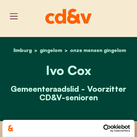
limburg
gingelom
home
onze mensen gingelom
ivo cox
Ivo Cox
Gemeenteraadslid - Voorzitter
CD&V-senioren