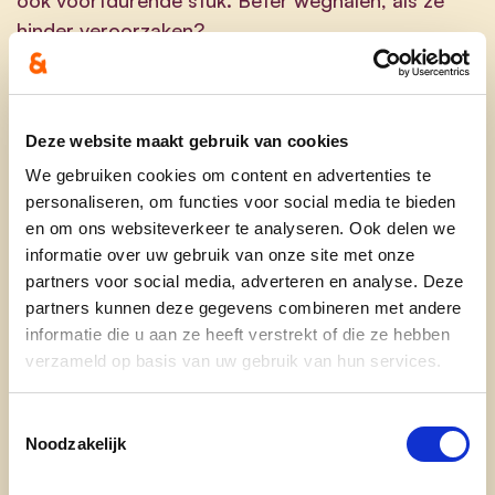
hinder veroorzaken?
Verkeersdrempels in Tildonk
Deze website maakt gebruik van cookies
Brigitte: sommige verkeersdrempels in Tildonk
We gebruiken cookies om content en advertenties te
zijn zo hoog, dat ze de onderkant van bepaalde
personaliseren, om functies voor social media te bieden
en om ons websiteverkeer te analyseren. Ook delen we
lage kleine auto’s beschadigen, bv. Zevende
informatie over uw gebruik van onze site met onze
Liniestraat. Kunnen die worden aangepast?
partners voor social media, adverteren en analyse. Deze
partners kunnen deze gegevens combineren met andere
informatie die u aan ze heeft verstrekt of die ze hebben
verzameld op basis van uw gebruik van hun services.
Parkeerruimte Klapgat en de kernzone Haacht
Toestemmingsselectie
Noodzakelijk
(Stationsstraat, Werchtersesteenweg en
Markt)