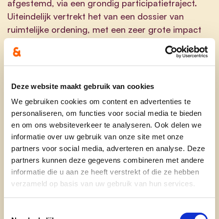
afgestemd, via een grondig participatietraject.
Uiteindelijk vertrekt het van een dossier van
ruimtelijke ordening, met een zeer grote impact
op een vlotte en veilige mobiliteit in Haacht.
Proefopstelling Neerstraat
Brigitte: hoe lang gaat de proefopstelling in de
Deze website maakt gebruik van cookies
Neerstraat behouden blijven? Best vrij snel
We gebruiken cookies om content en advertenties te
evalueren en dan oordelen hoe de definitieve
personaliseren, om functies voor social media te bieden
opstelling gebeurt. Ook hier werden de buren niet
en om ons websiteverkeer te analyseren. Ook delen we
vooraf geïnformeerd door de aannemer of de
informatie over uw gebruik van onze site met onze
partners voor social media, adverteren en analyse. Deze
gemeente, net voor men de proefopstelling
partners kunnen deze gegevens combineren met andere
effectief installeerde.
informatie die u aan ze heeft verstrekt of die ze hebben
Warme Schoolmaaltijden
verzameld op basis van uw gebruik van hun services.
Jolien: Wat gebeurt er met de overschotten van
Toestemmingsselectie
de warme maaltijden en welk beleid heeft deze