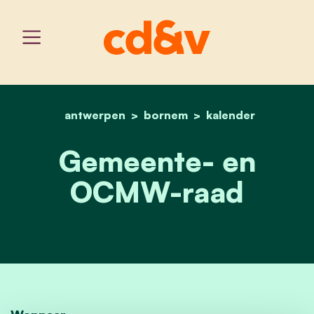
antwerpen
bornem
home
gemeente- en ocmw-raa
kalender
Gemeente- en
OCMW-raad