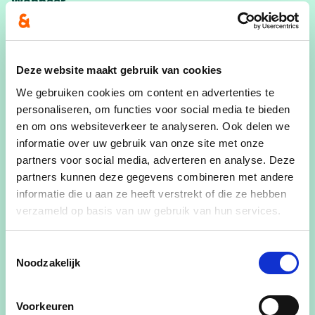
Wanneer
14/10/25
20:00
-
23:00
Waar
Deze website maakt gebruik van cookies
Het Landhuis
We gebruiken cookies om content en advertenties te
Boomstraat 1
personaliseren, om functies voor social media te bieden
Bornem, Antwerpen 2880
en om ons websiteverkeer te analyseren. Ook delen we
België
informatie over uw gebruik van onze site met onze
partners voor social media, adverteren en analyse. Deze
Deel dit evenement
partners kunnen deze gegevens combineren met andere
informatie die u aan ze heeft verstrekt of die ze hebben
verzameld op basis van uw gebruik van hun services.
Toestemmingsselectie
Noodzakelijk
Elke tweede dinsdag van de maand verwelkomt
de Bornemse gemeenteraad jullie in het Landhuis
Voorkeuren