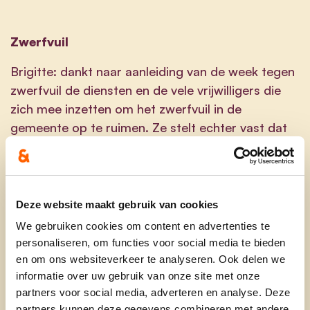
Zwerfvuil
Brigitte: dankt naar aanleiding van de week tegen
zwerfvuil de diensten en de vele vrijwilligers die
zich mee inzetten om het zwerfvuil in de
gemeente op te ruimen. Ze stelt echter vast dat
bepaalde plaatsen met veel leegstand extra
zwerfvuil aantrekken. Gaat de nieuwe
beleidsploeg een sterk beleid voeren tegen het
zwerfvuil en hoe zien ze dat?
Deze website maakt gebruik van cookies
We gebruiken cookies om content en advertenties te
Wespelaar centrum
personaliseren, om functies voor social media te bieden
en om ons websiteverkeer te analyseren. Ook delen we
Brigitte: stelt bijna elke maand aanvullende vragen
informatie over uw gebruik van onze site met onze
rond de wijze waarop de Werken in Wespelaar
partners voor social media, adverteren en analyse. Deze
centrum verlopen. Op haar vraag is de
partners kunnen deze gegevens combineren met andere