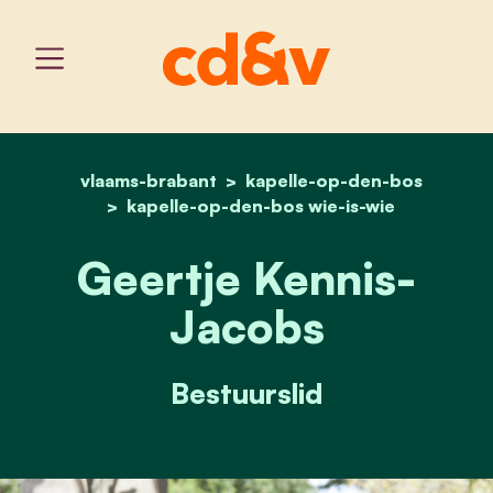
vlaams-brabant
kapelle-op-den-bos
home
geertje kennis-jacobs
kapelle-op-den-bos wie-is-wie
Geertje Kennis-
Jacobs
Bestuurslid