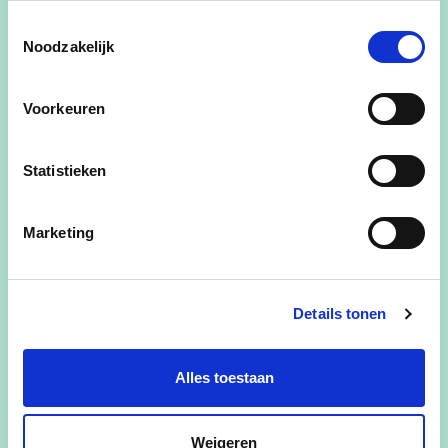
Toestemmingsselectie
Noodzakelijk
Ik woon in Kapelle-Oost en werk als
dossierbeheerder bij de CM regio Mechelen-
Voorkeuren
Turnhout. Ik ben er ook
personeelsvertegenwoordiger voor de LBC
Statistieken
Ik hou van tuinieren, muziek en van mijn
huisdieren.
Marketing
De gemeentepolitiek geeft mij een nieuwe
uitdaging: samen met een enthousiaste ploeg zal
ik mij inzetten voor een leuke, gastvrije, veilige en
Details tonen
groene gemeente.
Alles toestaan
Weigeren