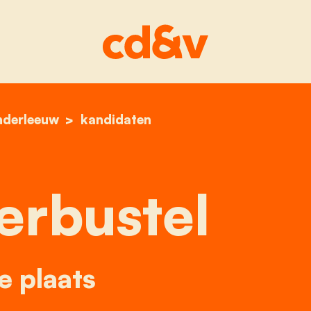
nderleeuw
home
geert verbustel
kandidaten
erbustel
 plaats