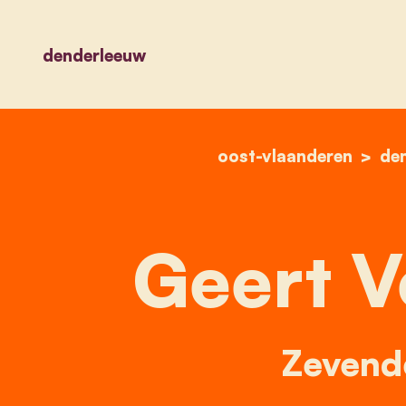
denderleeuw
oost-vlaanderen
de
Geert V
Zevende