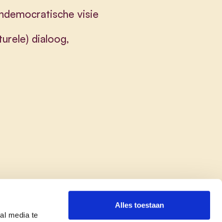
endemocratische visie
turele) dialoog,
Alles toestaan
al media te