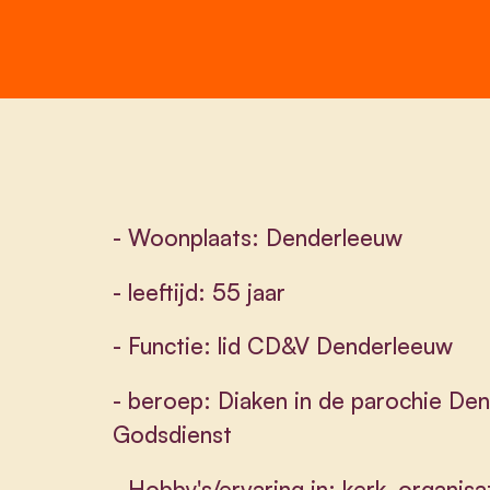
- Woonplaats: Denderleeuw
- leeftijd: 55 jaar
- Functie: lid CD&V Denderleeuw
- beroep: Diaken in de parochie Den
Godsdienst
- Hobby's/ervaring in: kerk, organisa