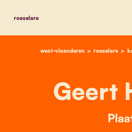
roeselare
west-vlaanderen
roeselare
k
Geert 
Plaa