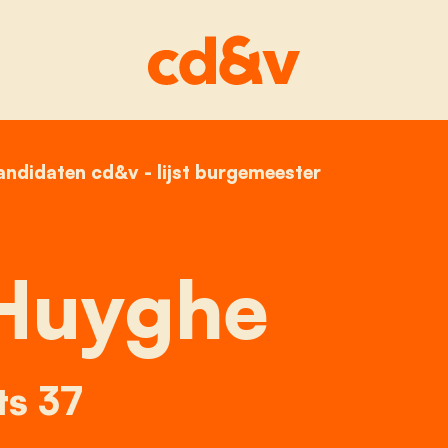
andidaten cd&v - lijst burgemeester
home
geert huyghe
Huyghe
ts 37