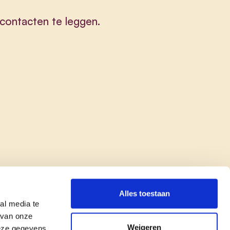
contacten te leggen.
Alles toestaan
al media te
 van onze
Weigeren
deze gegevens