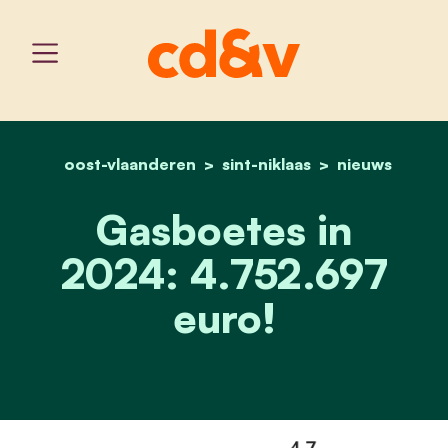
oost-vlaanderen
sint-niklaas
home
gasboetes in 2024:4.752
nieuws
Gasboetes in
2024: 4.752.697
euro!