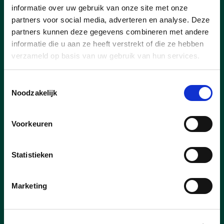
informatie over uw gebruik van onze site met onze
partners voor social media, adverteren en analyse. Deze
partners kunnen deze gegevens combineren met andere
informatie die u aan ze heeft verstrekt of die ze hebben
19/06/26
verzameld op basis van uw gebruik van hun services.
Goedkoper op weg: cd&v-
schepen Kristof Van Gansen
Toestemmingsselectie
breidt taxicheques voor 80-
Noodzakelijk
plussers uit
Voorkeuren
Goed nieuws voor onze oudere inwoners!
Sint-Niklaas breidt het systeem van de
taxicheques uit naar alle 80-plussers met
Statistieken
een verhoogde tegemoetkoming. cd&v-
schepen van Welzijn Kristof Van Gansen
Marketing
wil hiermee eenzaamheid tegengaan en
senioren vlotter op weg helpen. De
cheques hebben een waarde van 5 euro,
maar kosten voor de gebruiker slechts de