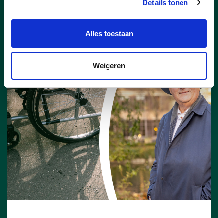
Details tonen
helft.
lees meer
Alles toestaan
Weigeren