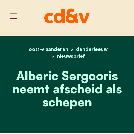
oost-vlaanderen
home
fruit brengen aan blokk
denderleeuw
nieuwsbrief
Alberic Sergooris
neemt afscheid als
schepen