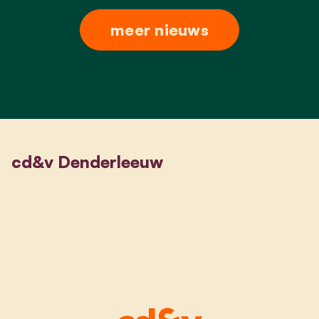
meer nieuws
cd&v Denderleeuw