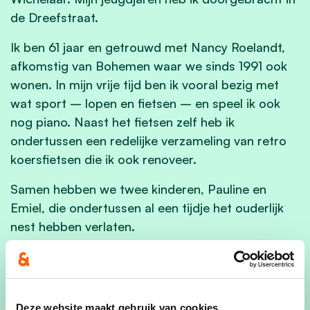
de Dreefstraat.
Ik ben 61 jaar en getrouwd met Nancy Roelandt,
afkomstig van Bohemen waar we sinds 1991 ook
wonen. In mijn vrije tijd ben ik vooral bezig met
wat sport – lopen en fietsen – en speel ik ook
nog piano. Naast het fietsen zelf heb ik
ondertussen een redelijke verzameling van retro
koersfietsen die ik ook renoveer.
Samen hebben we twee kinderen, Pauline en
Emiel, die ondertussen al een tijdje het ouderlijk
nest hebben verlaten.
Van opleiding ben ik ingenieur en ik werk al heel
mijn carrière bij een chemisch bedrijf in de haven
van Antwerpen waar ik al een aantal functies heb
Deze website maakt gebruik van cookies