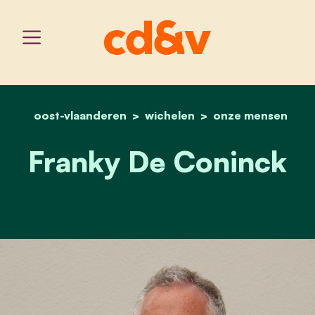
oost-vlaanderen
wichelen
home
franky de coninck
onze mensen
Franky De Coninck