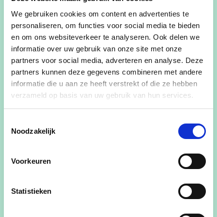
gedaan.
We gebruiken cookies om content en advertenties te
Sinds een tweetal jaar ben ik voorzitter van Cd&V
personaliseren, om functies voor social media te bieden
Wichelen, waar ik kan rekenen op een heel
en om ons websiteverkeer te analyseren. Ook delen we
geëngageerde en gemotiveerde ploeg.
informatie over uw gebruik van onze site met onze
partners voor social media, adverteren en analyse. Deze
Alles wat te maken heeft met omgeving ligt me
partners kunnen deze gegevens combineren met andere
nauw aan het hart. Ik wil me vooral inzetten voor
informatie die u aan ze heeft verstrekt of die ze hebben
een betere verkeersveiligheid – ik denk hier aan
verzameld op basis van uw gebruik van hun services.
betere voetpaden en beter onderhoud aan
voetpaden, veiligere infrastructuur voor fietsers
Toestemmingsselectie
Noodzakelijk
en vooral voor onze kinderen die dagelijks met de
fiets in het verkeer moeten. Inzetten op
fietsstraten is hier niet verkeerd.
Voorkeuren
Als CD&V zullen we samen met jullie een
Statistieken
transparant plan opstellen zodat jullie weten waar
er werken in de komende legislatuur worden