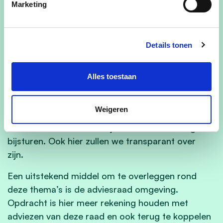
gepland en wat het kostenplaatje is.
Marketing
Een transparant plan moet er niet alleen komen
voor verkeersveiligheid maar ook voor andere
Details tonen
infrastructuur. Ik denk hier bijvoorbeeld aan de
laadpalen voor de elektrische wagens die almaar
Alles toestaan
meer in ons straatbeeld moeten komen.
Ook het burgemeestersconvenant dat in kader
Weigeren
van het milieu door de meerderheid is opgesteld,
wil ik toetsen aan werkelijkheid en waar nodig
bijsturen. Ook hier zullen we transparant over
zijn.
Een uitstekend middel om te overleggen rond
deze thema’s is de adviesraad omgeving.
Opdracht is hier meer rekening houden met
adviezen van deze raad en ook terug te koppelen