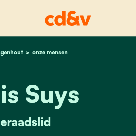
genhout
home
françois suys
onze mensen
is Suys
raadslid