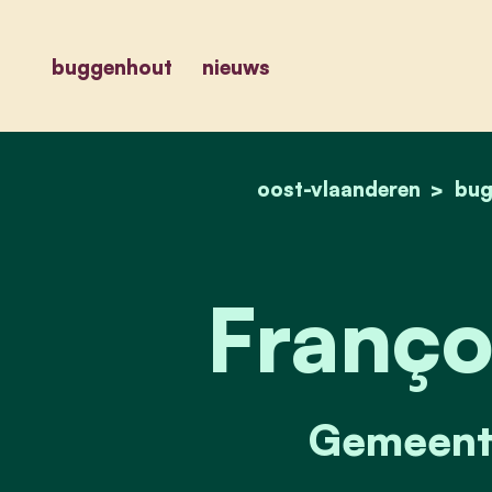
buggenhout
nieuws
oost-vlaanderen
bug
Franço
Gemeente