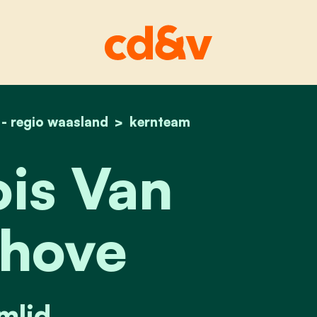
 - regio waasland
home
françois van kerchove
kernteam
is Van
hove
mlid