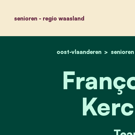
senioren - regio waasland
oost-vlaanderen
senioren
Franço
Kerc
Tea