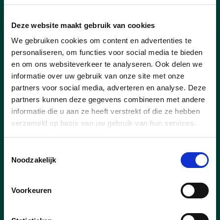
Deze website maakt gebruik van cookies
We gebruiken cookies om content en advertenties te
personaliseren, om functies voor social media te bieden
30/01/24
en om ons websiteverkeer te analyseren. Ook delen we
Waterbekken voor
informatie over uw gebruik van onze site met onze
landbouwers in drogere
partners voor social media, adverteren en analyse. Deze
periodes
partners kunnen deze gegevens combineren met andere
informatie die u aan ze heeft verstrekt of die ze hebben
Op de gemeenteraad gisterenavond werd
verzameld op basis van uw gebruik van hun services.
de aankoop van gronden voor 𝐝𝐞 𝐚𝐚𝐧𝐥𝐞𝐠
𝐯𝐚𝐧 𝐞𝐞𝐧 𝐧𝐢𝐞𝐮𝐰 𝐰𝐚𝐭𝐞𝐫𝐛𝐞𝐤𝐤𝐞𝐧 goedgekeurd.
Toestemmingsselectie
Noodzakelijk
lees meer
Voorkeuren
LANDBOUW
WATERBEHEERSING