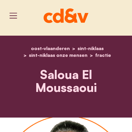
oost-vlaanderen
home
saloua el moussaoui
sint-niklaas
sint-niklaas onze mensen
fractie
Saloua El
Moussaoui