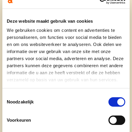
Wie is zij:
Fiscaal jurist, jaren advocate in fiscale zaken
Deze website maakt gebruik van cookies
geweest, docente fiscale vakken.
We gebruiken cookies om content en advertenties te
Vrijwilliger in tal van raden van bestuur (Vzw Het
personaliseren, om functies voor social media te bieden
en om ons websiteverkeer te analyseren. Ook delen we
Veer, Instituut Heilige Familie, Gent Festival
informatie over uw gebruik van onze site met onze
Vlaanderen), bestuurder bij Unia en MYRIA.
partners voor social media, adverteren en analyse. Deze
Houdt van lekker eten, cultuur met een grote C,
partners kunnen deze gegevens combineren met andere
reizen en literatuur.
informatie die u aan ze heeft verstrekt of die ze hebben
verzameld op basis van uw gebruik van hun services.
Wat doet zij:
Toestemmingsselectie
Noodzakelijk
° Gemeenteraadslid
° Lid Fractie
Voorkeuren