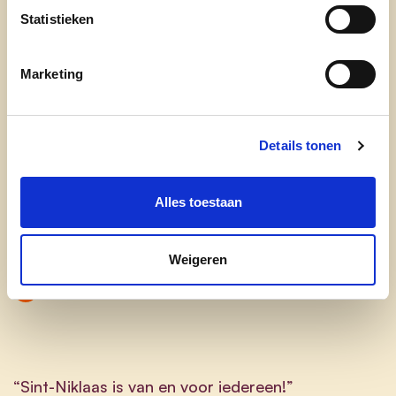
° Lid Partijbestuur
Statistieken
Marketing
Zet zich in voor:
Stadsfinanciën, personeel en dienstverlening
Details tonen
Stadsontwikkeling en economie
Alles toestaan
Cultuur, gebouwen en logistiek
Inclusie en rechtvaardigheid
Weigeren
Meer sociale huisvesting
“Sint-Niklaas is van en voor iedereen!”