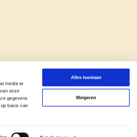
Alles toestaan
al media te
 van onze
Weigeren
deze gegevens
 op basis van
copyright © cd&v
Privacyverklaring
|
Cookie verklaring