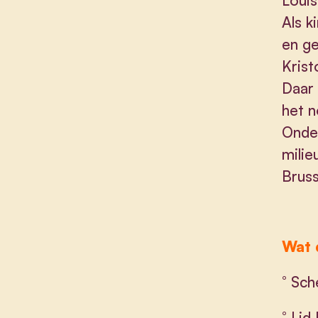
Louis
Als k
en ge
Krist
Daar 
het n
Onder
milie
Bruss
Wat d
° Sch
° Lid