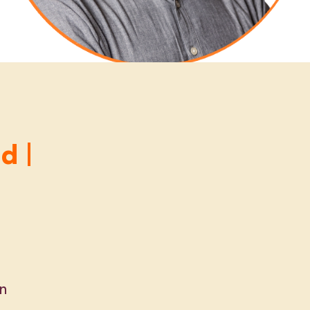
d |
en