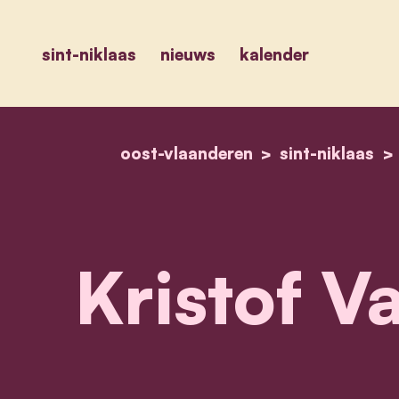
sint-niklaas
nieuws
kalender
oost-vlaanderen
sint-niklaas
Kristof V