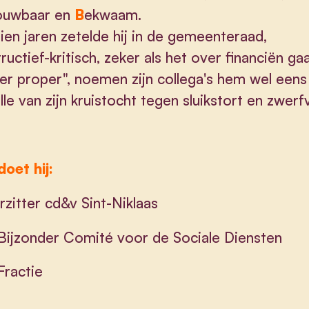
ouwbaar en
B
ekwaam.
ien jaren zetelde hij in de gemeenteraad,
ructief-kritisch, zeker als het over financiën gaa
er proper", noemen zijn collega's hem wel eens
le van zijn kruistocht tegen sluikstort en zwerfv
oet hij:
rzitter cd&v Sint-Niklaas
 Bijzonder Comité voor de Sociale Diensten
 Fractie