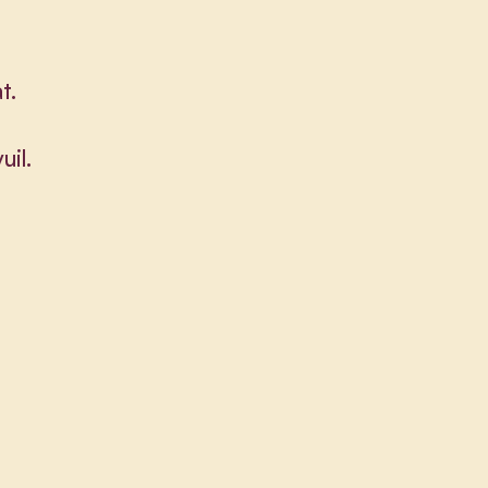
t.
uil.