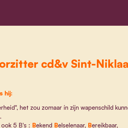
orzitter cd&v Sint-Nikla
s hij:
rheid", het zou zomaar in zijn wapenschild kun
.
ook 5 B's :
B
ekend
B
elselenaar,
B
ereikbaar,