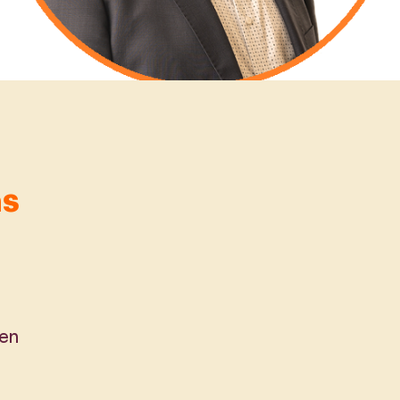
as
nen