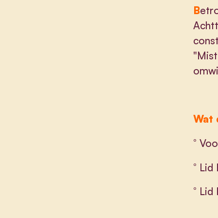
B
etr
Achtt
const
"Mist
omwil
Wat d
° Voo
° Lid
° Lid