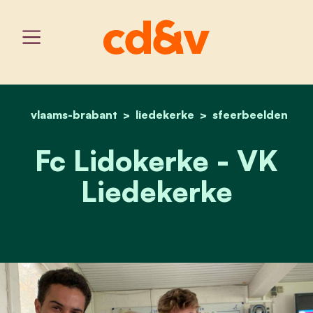
vlaams-brabant
liedekerke
home
fc lidokerke
sfeerbeelden
Fc Lidokerke - VK
Liedekerke