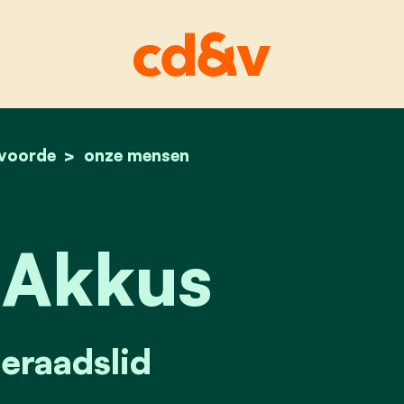
lvoorde
home
faruk akkus
onze mensen
 Akkus
raadslid