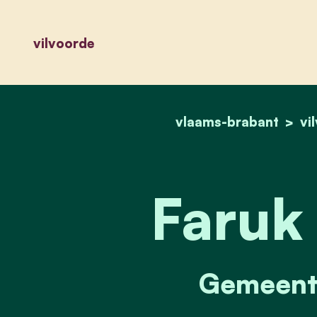
vilvoorde
vlaams-brabant
vi
Faruk
Gemeente