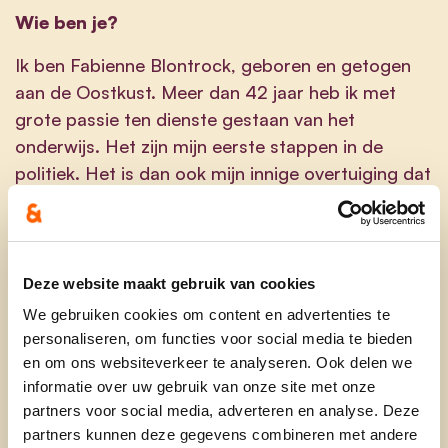
Wie ben je?
Ik ben Fabienne Blontrock, geboren en getogen
aan de Oostkust. Meer dan 42 jaar heb ik met
grote passie ten dienste gestaan van het
onderwijs. Het zijn mijn eerste stappen in de
politiek. Het is dan ook mijn innige overtuiging dat
als we verandering of verbetering willen realiseren
in bepaalde maatschappelijke sectoren we er zelf
ook iets moeten aan doen. Aan de zijlijn staan en
kritiek geven is al te gemakkelijk en brengt
Deze website maakt gebruik van cookies
bovendien geen enkel tastbaar resultaat met zich
We gebruiken cookies om content en advertenties te
mee. Als gepensioneerde beschik ik nu over de
personaliseren, om functies voor social media te bieden
nodige tijd en wil ik mij hiervoor engageren met
en om ons websiteverkeer te analyseren. Ook delen we
volle goesting. Ik ben dan ook voorstander van
informatie over uw gebruik van onze site met onze
partners voor social media, adverteren en analyse. Deze
een vorm van participatief politiek leiderschap dat
partners kunnen deze gegevens combineren met andere
in staat is burgers mee op weg te nemen naar een