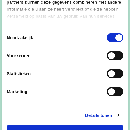
partners kunnen deze gegevens combineren met andere
informatie die u aan ze heeft verstrekt of die ze hebben
UW BEZORGHEID, MIJN MISSIE
verzameld op basis van uw gebruik van hun services.
Toestemmingsselectie
Gepaste zorg voor iedereen !
Noodzakelijk
zorgeloos oud kunnen worden
Voorkeuren
betaalbare woningen voor jongeren
Statistieken
ondersteuning alleenstaanden
diervriendelijke en veilige omgeving
Marketing
onderhoud braakliggende privé terreinen
Details tonen
Schoolstraat 62