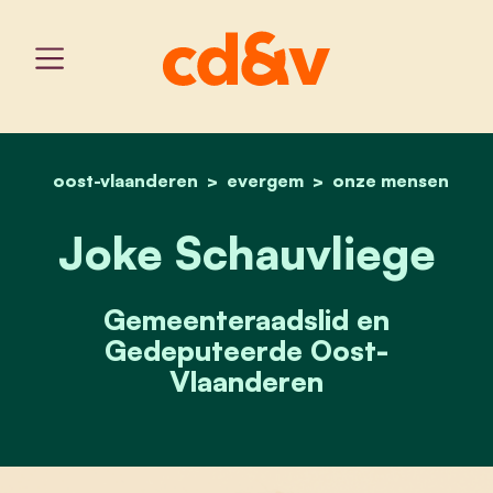
oost-vlaanderen
evergem
home
joke schauvliege
onze mensen
Joke Schauvliege
Gemeenteraadslid en
Gedeputeerde Oost-
Vlaanderen