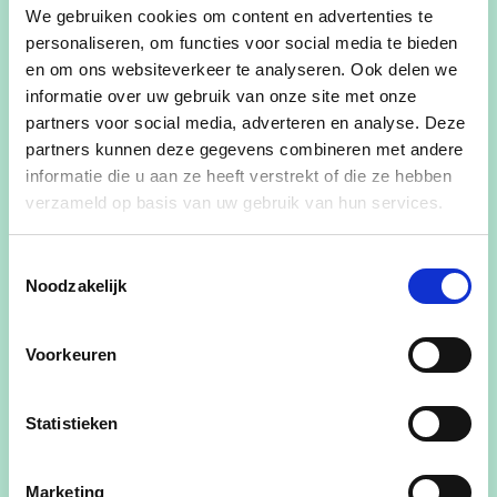
We gebruiken cookies om content en advertenties te
personaliseren, om functies voor social media te bieden
Leeftijd
- 54 jaar
en om ons websiteverkeer te analyseren. Ook delen we
informatie over uw gebruik van onze site met onze
Woonplaats
- Ertvelde
partners voor social media, adverteren en analyse. Deze
partners kunnen deze gegevens combineren met andere
informatie die u aan ze heeft verstrekt of die ze hebben
Gehuwd met Peter en mama van Kato ( 23 j) en
verzameld op basis van uw gebruik van hun services.
Florian ( 16 j)
Toestemmingsselectie
Woonde 30 jaar in Evergem en nu al 24 jaar in
Noodzakelijk
Ertvelde
Voorkeuren
Vanuit hoe ik zelf in het leven sta, ga ik voor de
Statistieken
mensen, tussen de mensen, onder de mensen.
Daar voel ik me thuis en daar is ook waar politiek
Marketing
moet ontstaan. Overleg en dialoog zijn voor mij