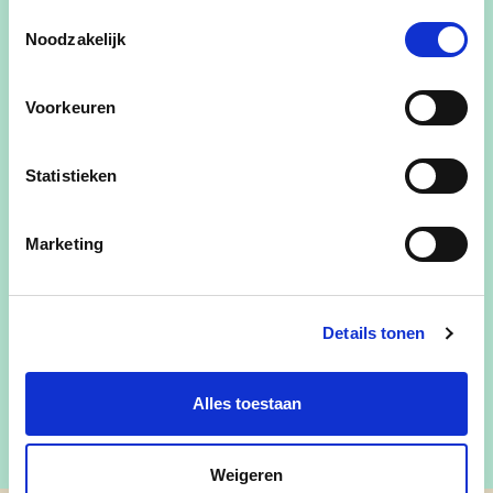
Toestemmingsselectie
Noodzakelijk
Woonplaats
-
Sleidinge
Voorkeuren
Tekst
Statistieken
Marketing
Details tonen
Alles toestaan
Weigeren