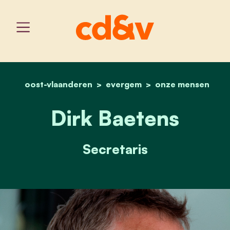
oost-vlaanderen
evergem
home
dirk baetens
onze mensen
Dirk Baetens
Secretaris