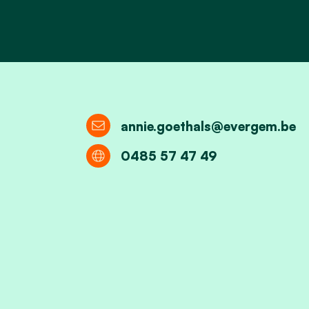
annie.goethals@evergem.be
0485 57 47 49