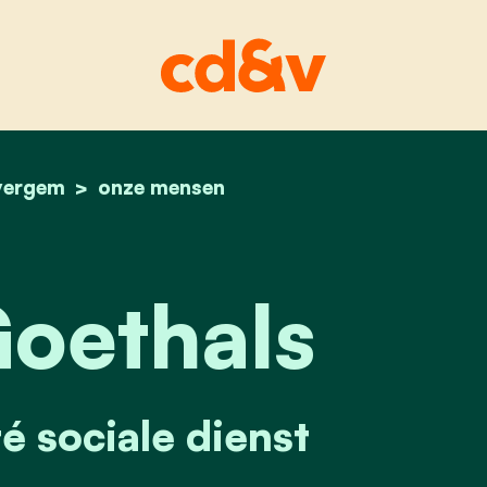
vergem
home
annie goethals
onze mensen
oethals
é sociale dienst