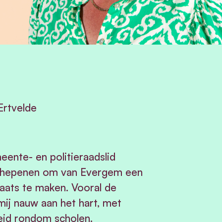
rtvelde
eente- en politieraadslid
schepenen om van Evergem een
laats te maken. Vooral de
 mij nauw aan het hart, met
heid rondom scholen.