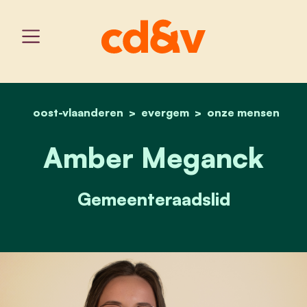
oost-vlaanderen
evergem
home
amber meganck
onze mensen
Amber Meganck
Gemeenteraadslid