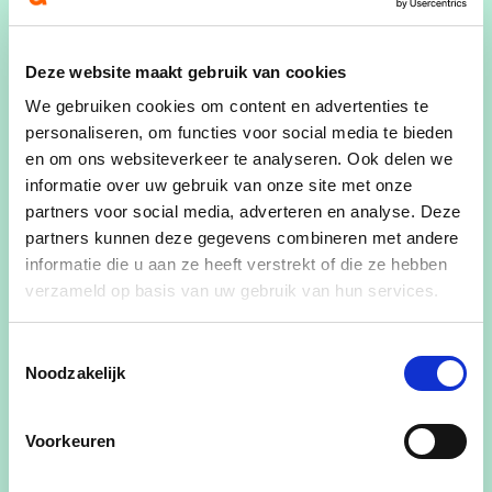
Woonplaats
- Sleidinge
Deze website maakt gebruik van cookies
We gebruiken cookies om content en advertenties te
personaliseren, om functies voor social media te bieden
Vanuit een actieve rol in de lokale jeugdbeweging,
en om ons websiteverkeer te analyseren. Ook delen we
in combinatie met mijn economische en politieke
informatie over uw gebruik van onze site met onze
studies…
partners voor social media, adverteren en analyse. Deze
partners kunnen deze gegevens combineren met andere
ben ik vol vertrouwen kandidaat voor de
informatie die u aan ze heeft verstrekt of die ze hebben
gemeenteraad.
verzameld op basis van uw gebruik van hun services.
Vanuit mijn thuis, met 30 jaar politieke ervaring
Toestemmingsselectie
van Martine, voormalig schepen, en het sociale
Noodzakelijk
netwerk van Koen…
ben ik met voldoende ondersteuning
Voorkeuren
kandidaat voor de gemeenteraad.