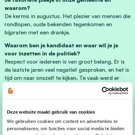
waarom?
De kermis in augustus. Het plezier van mensen die
rondlopen, oude bekenden tegenkomen en
bijpraten met een drankje.
Waarom ben je kandidaat en waar wil je je
voor inzetten in de politiek?
Respect voor iedereen is van groot belang. Er is
de laatste jaren veel negatief gesproken, en het is
tijd om naar onszelf te kijken. Te vaak werd er
vanuit eigenbelang politiek bedreven, maar nu is
het tijd om de focus op onze bevolking te leggen.
Onze gemeente verdient het om weer op de kaart
gezet te worden, niet alleen door de Ronde van
Deze website maakt gebruik van cookies
Vlaanderen. De Kouter moet opnieuw een plek
We gebruiken cookies om content en advertenties te
worden waar jongeren samenkomen en
personaliseren, om functies voor social media te bieden
evenementen plaatsvinden. Onze kinderen