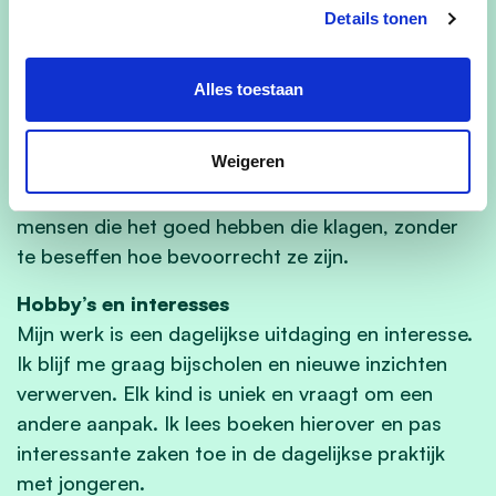
Naar wie kijk je op en waarom?
Details tonen
Mijn leerlingen en hun nabije omgeving. De
uitdagingen die zij dagelijks tegenkomen,
Alles toestaan
herinneren me eraan hoe dankbaar we moeten
zijn voor wat we hebben. Het leven is niet
Weigeren
vanzelfsprekend, en velen groeien op zonder de
kansen die wij hebben gehad. Te vaak zijn het de
mensen die het goed hebben die klagen, zonder
te beseffen hoe bevoorrecht ze zijn.
Hobby’s en interesses
Mijn werk is een dagelijkse uitdaging en interesse.
Ik blijf me graag bijscholen en nieuwe inzichten
verwerven. Elk kind is uniek en vraagt om een
andere aanpak. Ik lees boeken hierover en pas
interessante zaken toe in de dagelijkse praktijk
met jongeren.