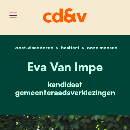
oost-vlaanderen
haaltert
home
eva van impe
onze mensen
Eva Van Impe
kandidaat
gemeenteraadsverkiezingen