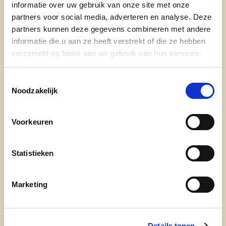
informatie over uw gebruik van onze site met onze
partners voor social media, adverteren en analyse. Deze
74 jaar, actieve gepensioneerde
partners kunnen deze gegevens combineren met andere
informatie die u aan ze heeft verstrekt of die ze hebben
verzameld op basis van uw gebruik van hun services.
Voor de derde maal mag ik deelnemen aan de
verkiezingen!
Toestemmingsselectie
Noodzakelijk
Als gemeenteraadslid (2012) en lid van de Raad
van Bestuur woonmaatschappij Impuls (2018) heb
Voorkeuren
ik mij ten
volle kunnen inzetten voor de inwoners van
Statistieken
Groot-Menen.
Marketing
Graag zet ik nog eens mijn beste beentje voor,
zoals ik dat nog altijd doe in de vele sociale,
culturele en sportverenigingen
Details tonen