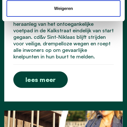
woonzorgcentrum De Ark. Na
Weigeren
maandenlang aandringen door cd&v-
gemeenteraadslid Jos De Meyer is de
heraanleg van het ontoegankelijke
voetpad in de Kalkstraat eindelijk van start
gegaan. cd&v Sint-Niklaas blijft strijden
voor veilige, drempelloze wegen en roept
alle inwoners op om gevaarlijke
knelpunten in hun buurt te melden.
lees meer