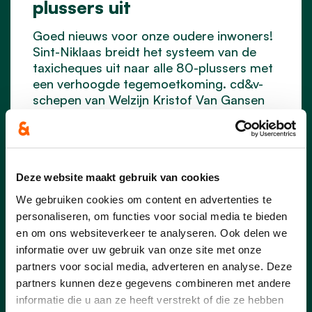
plussers uit
Goed nieuws voor onze oudere inwoners!
Sint-Niklaas breidt het systeem van de
taxicheques uit naar alle 80-plussers met
een verhoogde tegemoetkoming. cd&v-
schepen van Welzijn Kristof Van Gansen
wil hiermee eenzaamheid tegengaan en
senioren vlotter op weg helpen. De
cheques hebben een waarde van 5 euro,
maar kosten voor de gebruiker slechts de
Deze website maakt gebruik van cookies
helft.
We gebruiken cookies om content en advertenties te
lees meer
personaliseren, om functies voor social media te bieden
en om ons websiteverkeer te analyseren. Ook delen we
informatie over uw gebruik van onze site met onze
partners voor social media, adverteren en analyse. Deze
partners kunnen deze gegevens combineren met andere
informatie die u aan ze heeft verstrekt of die ze hebben