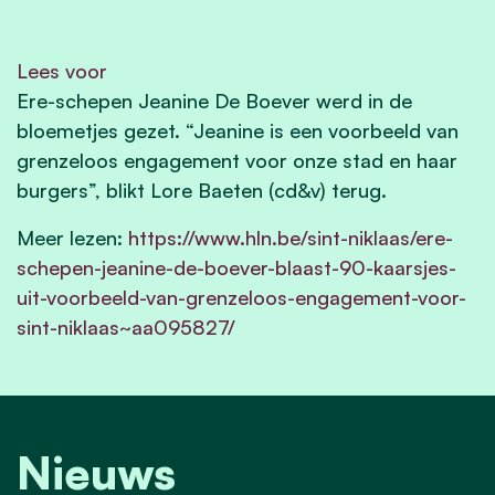
Lees voor
Ere-schepen Jeanine De Boever werd in de
bloemetjes gezet. “Jeanine is een voorbeeld van
grenzeloos engagement voor onze stad en haar
burgers”, blikt Lore Baeten (cd&v) terug.
Meer lezen:
https://www.hln.be/sint-niklaas/ere-
schepen-jeanine-de-boever-blaast-90-kaarsjes-
uit-voorbeeld-van-grenzeloos-engagement-voor-
sint-niklaas~aa095827/
Nieuws