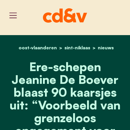
oost-vlaanderen
sint-niklaas
home
ere-schepen jeanine de b
nieuws
Ere-schepen
Jeanine De Boever
blaast 90 kaarsjes
uit: “Voorbeeld van
grenzeloos