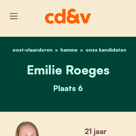
oost-vlaanderen
hamme
home
emilie roeges
onze kandidaten
Emilie Roeges
Plaats 6