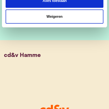
@Emilie Roeges
Alles toestaan
@emilieroeges
Weigeren
cd&v Hamme