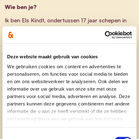
Wie ben je?
Ik ben Els Kindt, ondertussen 17 jaar schepen in
Lichtervelde en al verschillende jaren
provincieraadslid. In 2007 ben ik verkozen in de
provincieraad. In 2011 kreeg ik de kans om
gouverneur Carl Decaluwe op te volgen in het
Deze website maakt gebruik van cookies
Vlaams Parlement tot 2013. Sinds 2018 ben ik
We gebruiken cookies om content en advertenties te
opnieuw provincieraadslid en kreeg ik het
personaliseren, om functies voor social media te bieden
vertrouwen als fractieleider. Mijn vader Gabriel
en om ons websiteverkeer te analyseren. Ook delen we
was burgemeester en gedeputeerde. Mijn neef
informatie over uw gebruik van onze site met onze
Steven is ook schepen in Lichtervelde en staat op
partners voor social media, adverteren en analyse. Deze
15 Vlaams. Politiek zit duidelijk in onze genen. Ik
partners kunnen deze gegevens combineren met andere
informatie die u aan ze heeft verstrekt of die ze hebben
combineer mijn politieke job met het
verzameld op basis van uw gebruik van hun services.
bedrijfsleven. Voor drie uiteenlopende
handelszaken verzorg ik de administratieve
Toestemmingsselectie
ondersteuning. Die afwisseling houdt me scherp