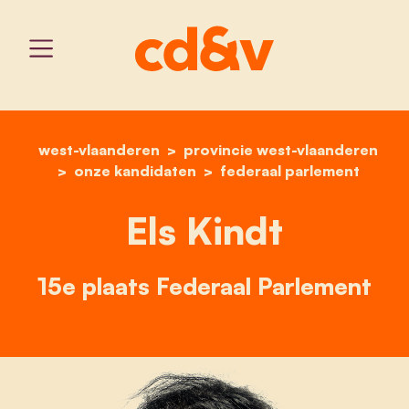
west-vlaanderen
provincie west-vlaanderen
home
els kindt
onze kandidaten
federaal parlement
Els Kindt
15e plaats Federaal Parlement