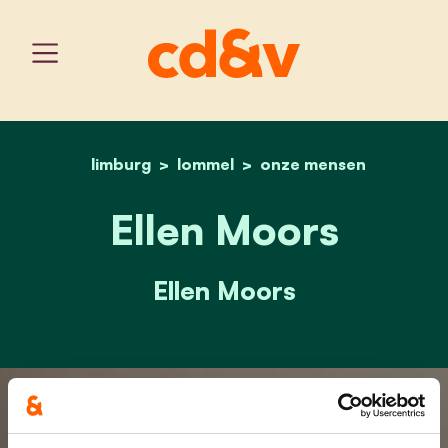
limburg
lommel
home
ellen moors
onze mensen
Ellen Moors
Ellen Moors