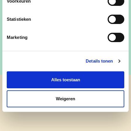
Voorkeuren
dienst sinds 5 december 2024
raadslid sinds 13 oktober 2025
Statistieken
Marketing
elise.rynwalt@aalter.be
Details tonen
Alles toestaan
cd&v Aalter
Weigeren