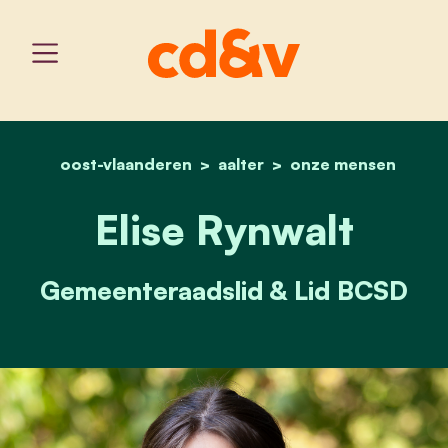
oost-vlaanderen
aalter
home
elise rynwalt
onze mensen
Elise Rynwalt
Gemeenteraadslid & Lid BCSD