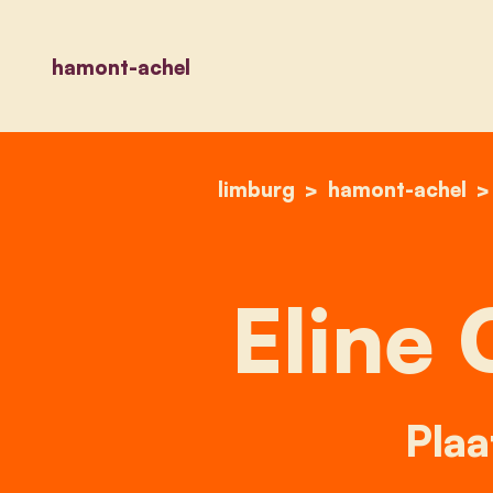
hamont-achel
limburg
hamont-achel
Eline 
Plaa