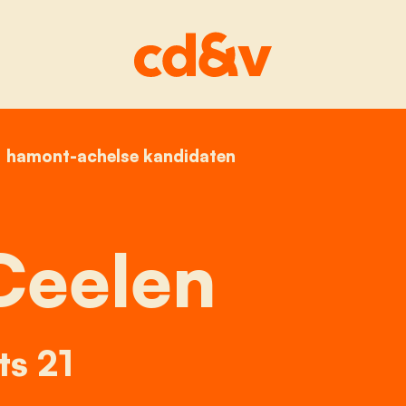
home
hamont-achelse kandidaten
eline ceelen
Ceelen
ts 21