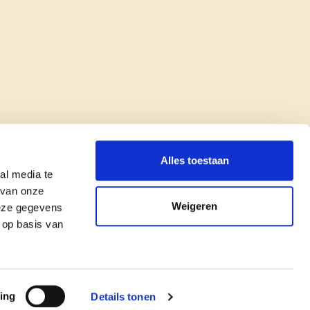
Alles toestaan
al media te
 van onze
Weigeren
deze gegevens
 op basis van
copyright © cd&v
Privacyverklaring
|
Cookie verklaring
ing
Details tonen