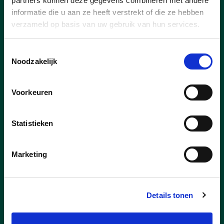
partners kunnen deze gegevens combineren met andere
informatie die u aan ze heeft verstrekt of die ze hebben
verzameld op basis van uw gebruik van hun services.
Toestemmingsselectie
Noodzakelijk
Voorkeuren
Statistieken
Marketing
05/09/24
Toegankelijkheid abdij voor
Details tonen
slechtzienden