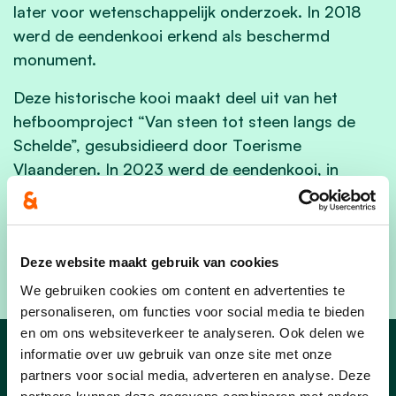
later voor wetenschappelijk onderzoek. In 2018
werd de eendenkooi erkend als beschermd
monument.
Deze historische kooi maakt deel uit van het
hefboomproject “Van steen tot steen langs de
Schelde”, gesubsidieerd door Toerisme
Vlaanderen. In 2023 werd de eendenkooi, in
samenwerking met de gemeente Bornem en
Stichting Kempens Landschap, gerestaureerd en
in haar oude glorie hersteld. Deze unieke
erfgoedlocatie is nu toegankelijk voor het publiek.
Deze website maakt gebruik van cookies
We gebruiken cookies om content en advertenties te
personaliseren, om functies voor social media te bieden
en om ons websiteverkeer te analyseren. Ook delen we
informatie over uw gebruik van onze site met onze
Ons werk in Bornem
partners voor social media, adverteren en analyse. Deze