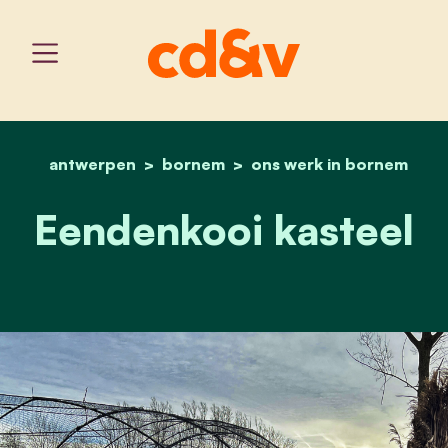
antwerpen
bornem
home
eendenkooi kasteel
ons werk in bornem
Eendenkooi kasteel