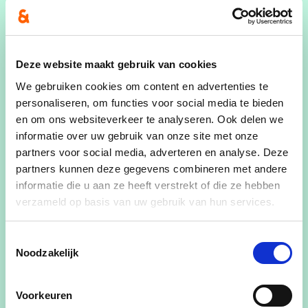
Deze website maakt gebruik van cookies
We gebruiken cookies om content en advertenties te
personaliseren, om functies voor social media te bieden
en om ons websiteverkeer te analyseren. Ook delen we
informatie over uw gebruik van onze site met onze
partners voor social media, adverteren en analyse. Deze
partners kunnen deze gegevens combineren met andere
19/12/23
informatie die u aan ze heeft verstrekt of die ze hebben
CD&V Eeklo wenst iedereen
verzameld op basis van uw gebruik van hun services.
prettige feesten
Toestemmingsselectie
CD&V Eeklo wenst elke Eeklonaar een
Noodzakelijk
prettig eindejaar toe.
Voorkeuren