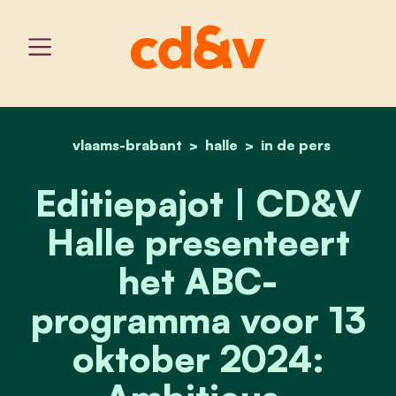
vlaams-brabant
home
halle
editiepajot | cd&v halle
in de pers
Editiepajot | CD&V
Halle presenteert
het ABC-
programma voor 13
oktober 2024: