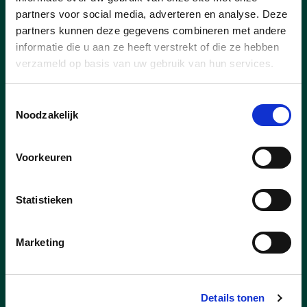
Editiepajot | CD&V Halle
partners voor social media, adverteren en analyse. Deze
stuurde Sinterklaas en zijn
partners kunnen deze gegevens combineren met andere
informatie die u aan ze heeft verstrekt of die ze hebben
Pieten op pad in Groot-Halle
verzameld op basis van uw gebruik van hun services.
Op zaterdag 6 december 2025 trok
Sinterklaas samen met zijn goedgemutste
Toestemmingsselectie
Pieten door heel Groot-Halle voor de
Noodzakelijk
allereerste editie van de Sinterklaasactie
van CD&V Halle.
Voorkeuren
lees meer
Statistieken
Marketing
Details tonen