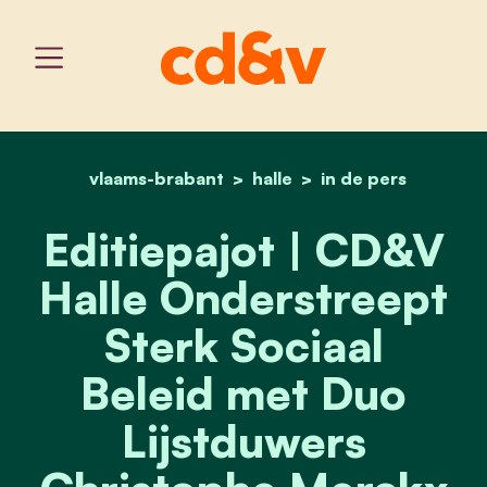
vlaams-brabant
home
halle
editiepajot | cd&v halle
in de pers
Editiepajot | CD&V
Halle Onderstreept
Sterk Sociaal
Beleid met Duo
Lijstduwers