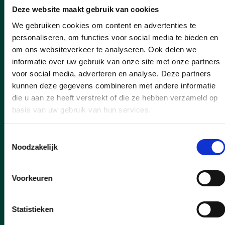
Editiepajot | CD&V Halle
Deze website maakt gebruik van cookies
stuurde Sinterklaas en zijn
We gebruiken cookies om content en advertenties te
Pieten op pad in Groot-Halle
personaliseren, om functies voor social media te bieden en
om ons websiteverkeer te analyseren. Ook delen we
Op zaterdag 6 december 2025 trok
informatie over uw gebruik van onze site met onze partners
Sinterklaas samen met zijn goedgemutste
voor social media, adverteren en analyse. Deze partners
Pieten door heel Groot-Halle voor de
kunnen deze gegevens combineren met andere informatie
allereerste editie van de Sinterklaasactie
die u aan ze heeft verstrekt of die ze hebben verzameld op
van CD&V Halle.
basis van uw gebruik van hun services.
lees meer
Toestemmingsselectie
Noodzakelijk
Voorkeuren
Statistieken