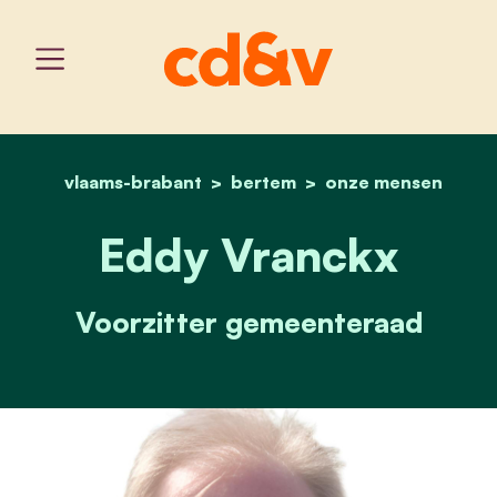
vlaams-brabant
bertem
home
eddy vranckx
onze mensen
Eddy Vranckx
Voorzitter gemeenteraad