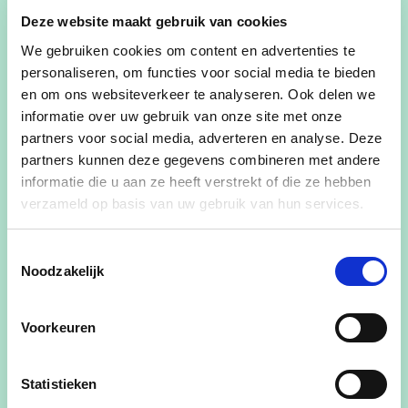
Deze website maakt gebruik van cookies
Gemeenteraadslid - voorzitter gemeenteraad
We gebruiken cookies om content en advertenties te
2021-2024.
personaliseren, om functies voor social media te bieden
en om ons websiteverkeer te analyseren. Ook delen we
Ervaring
informatie over uw gebruik van onze site met onze
partners voor social media, adverteren en analyse. Deze
Sinds 1983 (reeds meer dan 40 jaar!) heb ik mij via
partners kunnen deze gegevens combineren met andere
het OCMW politiek ingezet voor de Bertemse
informatie die u aan ze heeft verstrekt of die ze hebben
bevolking, waarvan de laatste 6 jaar als OCMW-
verzameld op basis van uw gebruik van hun services.
voorzitter. De voorbije jaren heb ik samen met het
personeel hard gewerkt om van het OCMW een
Toestemmingsselectie
Noodzakelijk
goed gestructureerde en administratief goed
georganiseerde openbare dienst te maken, voor
iedereen toegankelijk en waar iedereen welkom is.
Voorkeuren
Statistieken
Ik wil een aanspreekpunt en luisterend oor zijn