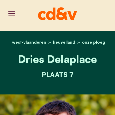
west-vlaanderen
heuvelland
home
dries delaplace
onze ploeg
Dries Delaplace
PLAATS 7