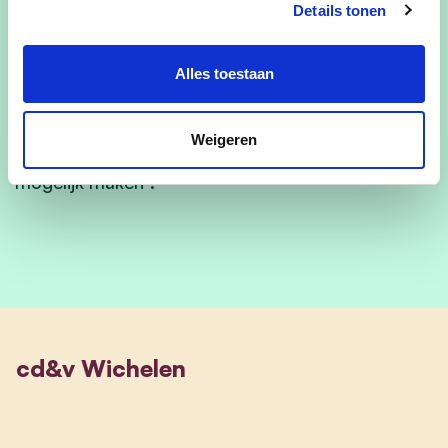
Details tonen
“Naast onderwijs en jeugdbeleid is
verkeersveiligheid een van mijn speerpunten. In
onze mooie gemeente aan de Schelde moeten
Alles toestaan
onze kinderen zich zorgeloos kunnen verplaatsen
naar school, de sportclub en de jeugdbeweging.
Weigeren
Wij moeten hun weg naar morgen zo veilig
mogelijk maken”.
cd&v Wichelen