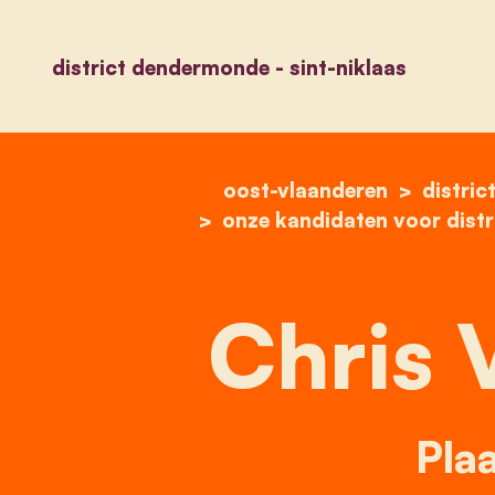
district dendermonde - sint-niklaas
oost-vlaanderen
distric
onze kandidaten voor distr
Chris 
Plaa