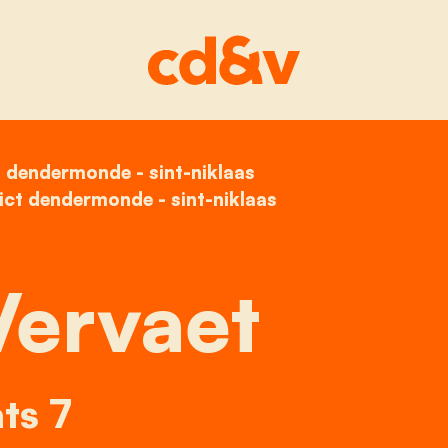
t dendermonde - sint-niklaas
home
chris vervaet
ict dendermonde - sint-niklaas
Vervaet
ts 7