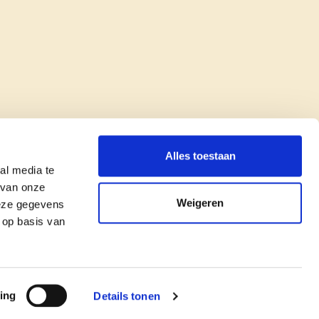
Alles toestaan
al media te
 van onze
Weigeren
deze gegevens
 op basis van
copyright © cd&v
Privacyverklaring
|
Cookie verklaring
ing
Details tonen