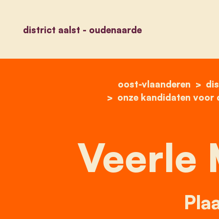
district aalst - oudenaarde
oost-vlaanderen
dis
onze kandidaten voor d
Veerle 
Plaa