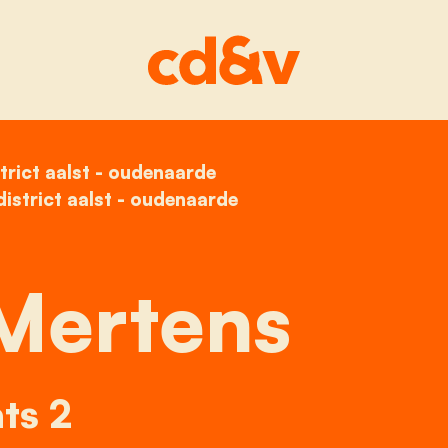
trict aalst - oudenaarde
home
veerle mertens
istrict aalst - oudenaarde
Mertens
ts 2