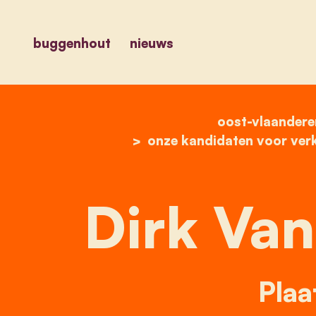
buggenhout
nieuws
oost-vlaandere
onze kandidaten voor ver
Dirk Van
Plaa