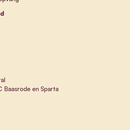
id
al
FC Baasrode en Sparta