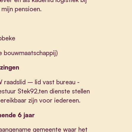
n mijn pensioen.
ebbeke
le bouwmaatschappij)
zingen
W raadslid – lid vast bureau -
stuur Stek92,ten dienste stellen
ereikbaar zijn voor iedereen.
omende 6 jaar
n aangename gemeente waar het