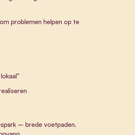
n om problemen helpen op te
lokaal”
realiseren
iespark – brede voetpaden.
 opvang