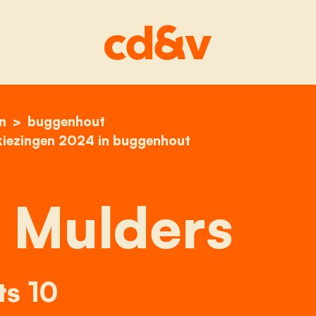
n
home
dirk van mulders
buggenhout
kiezingen 2024 in buggenhout
 Mulders
ts 10