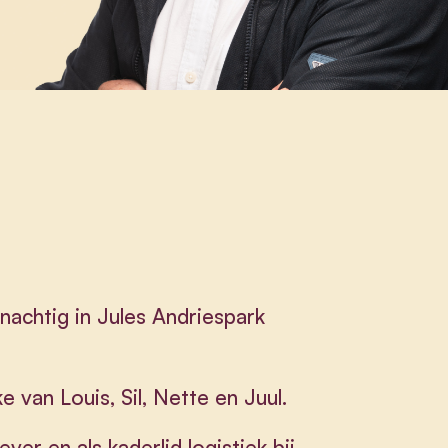
achtig in Jules Andriespark
 van Louis, Sil, Nette en Juul.
ver en als kaderlid logistiek bij