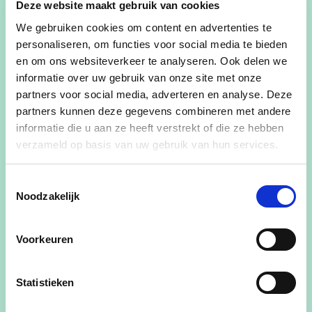
Deze website maakt gebruik van cookies
Ik ben
We gebruiken cookies om content en advertenties te
Dirk en ben zorgzaam en betrokken, thuis, op mijn
personaliseren, om functies voor social media te bieden
werk in de seniorenzorg bij het Zorgbedrijf
en om ons websiteverkeer te analyseren. Ook delen we
Antwerpen, in de buurt en in onze stad Herentals.
informatie over uw gebruik van onze site met onze
Als kind droomde ik ervan om in de Kempen te
partners voor social media, adverteren en analyse. Deze
wonen, en die droom heb ik kunnen waarmaken.
partners kunnen deze gegevens combineren met andere
Ik woon graag in Herentals, een stad die
informatie die u aan ze heeft verstrekt of die ze hebben
verzameld op basis van uw gebruik van hun services.
geborgen en rustig is, precies op mensenmaat.
Ik sta voor
Toestemmingsselectie
Een samenleving waar we zorgzaam met elkaar
Noodzakelijk
omgaan. Waar solidariteit leeft, zeker ook voor
wie het moeilijker heeft. Waar iedereen zich
Voorkeuren
welkom voelt en samen bouwen we aan een
warme en sterke gemeenschap.
Statistieken
Ik droom van